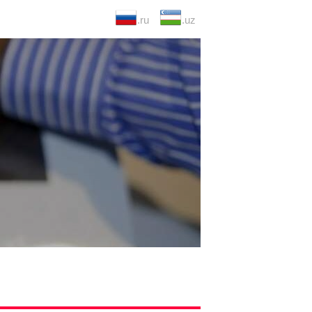
.ru
.uz