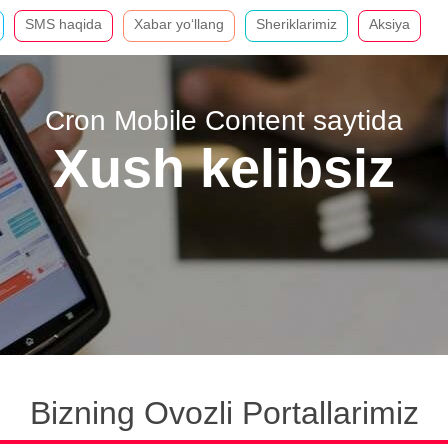
SMS haqida
Xabar yo‘llang
Sheriklarimiz
Aksiya
Cron Mobile Content saytida
Xush kelibsiz
Bizning Ovozli Portallarimiz