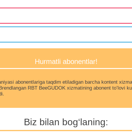
Hurmatli abonentlar!
iyasi abonentlariga taqdim etiladigan barcha kontent xizmat
 Brendlangan RBT BeeGUDOK xizmatining abonent to’lovi kuni
i.
Biz bilan bog‘laning: